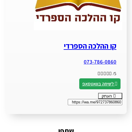
קו ההלכה הספרדי
073-786-0860





/5
לשיחה בוואטסאפ
העתק
שתפו