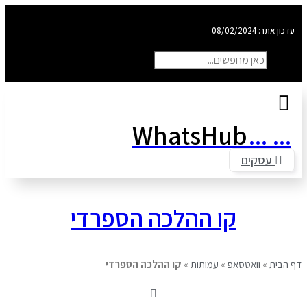
אתר: 08/02/2024
חיפוש
פוש
סגור את תיבת החיפוש
WhatsHub
...
..
עסקים
קו ההלכה הספרדי
בית
»
וואטסאפ
»
עמותות
»
קו ההלכה הספרדי