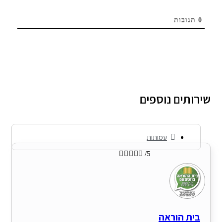
0
תגובות
ירותים נוספים
עמותות





/5
בית הוראה