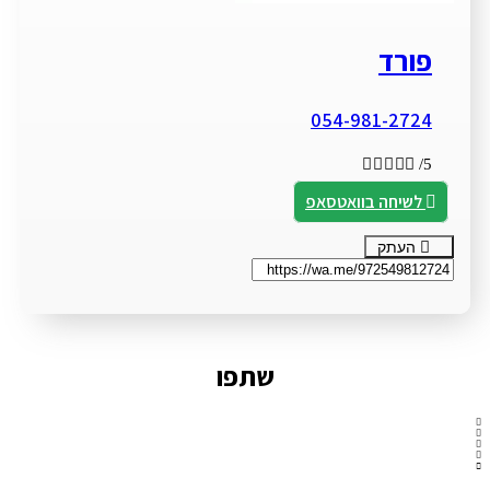
פורד
054-981-2724





/5
לשיחה בוואטסאפ
העתק
שתפו