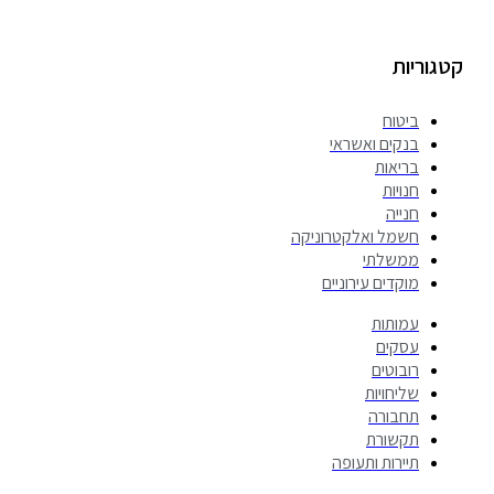
טגוריות
ביטוח
בנקים ואשראי
בריאות
חנויות
חנייה
חשמל ואלקטרוניקה
ממשלתי
מוקדים עירוניים
עמותות
עסקים
רובוטים
שליחויות
תחבורה
תקשורת
תיירות ותעופה