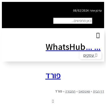
אתר: 08/02/2024
חיפוש
פוש
סגור את תיבת החיפוש
WhatsHub
...
..
עסקים
פורד
בית
»
וואטסאפ
»
תחבורה
»
פורד